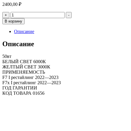
2400,00
₽
Количество
+
-
товара
В корзину
Птф
HAVAL
Описание
F7
2
Описание
РЕЖИМА
50вт
БЕЛЫЙ СВЕТ 6000К
ЖЕЛТЫЙ СВЕТ 3000К
ПРИМЕНЯЕМОСТЬ
F7 I рестайлинг 2022—2023
F7x I рестайлинг 2022—2023
ГОД ГАРАНТИИ
КОД ТОВАРА 01656