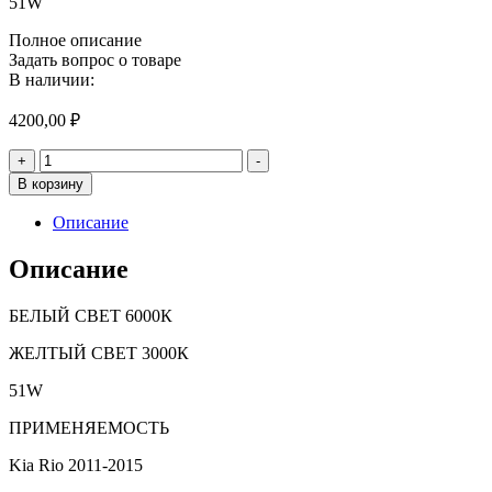
51W
Полное описание
Задать вопрос о товаре
В наличии:
4200,00
₽
Количество
+
-
товара
В корзину
KIA
Rio
Описание
3
ДОРЕСТАЙЛИНГ
Описание
2
РЕЖИМА
БЕЛЫЙ СВЕТ 6000К
ЖЕЛТЫЙ СВЕТ 3000К
51W
ПРИМЕНЯЕМОСТЬ
Kia Rio 2011-2015