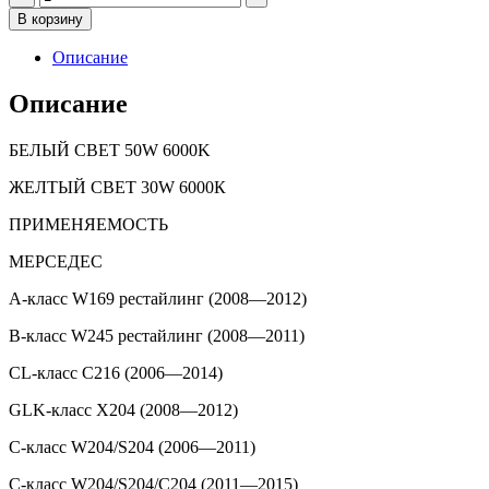
товара
В корзину
Mercedes-
Benz
Описание
(ОВАЛЬНЫЕ)
2
Описание
РЕЖИМА
БЕЛЫЙ СВЕТ 50W 6000K
ЖЕЛТЫЙ СВЕТ 30W 6000К
ПРИМЕНЯЕМОСТЬ
МЕРСЕДЕС
A-класс W169 рестайлинг (2008—2012)
B-класс W245 рестайлинг (2008—2011)
CL-класс C216 (2006—2014)
GLK-класс X204 (2008—2012)
C-класс W204/S204 (2006—2011)
C-класс W204/S204/С204 (2011—2015)