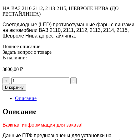
НА ВАЗ 2110-2112, 2113-2115, ШЕВРОЛЕ НИВА (ДО
РЕСТАЙЛИНГА)
Светодиодные (LED) противотуманные фары с линзами
на автомобили ВАЗ 2110, 2111, 2112, 2113, 2114, 2115,
Шевроле Нива до рестайлинга.
Полное описание
Задать вопрос о товаре
В наличии:
3800,00
₽
Количество
+
-
товара
В корзину
МОНО
ЛИНЗА
Описание
60W
НА
Описание
ВАЗ
2110-
Важная информмация для заказа!
2112,
2113-
Данные ПТФ предназначены для установки на
2115,