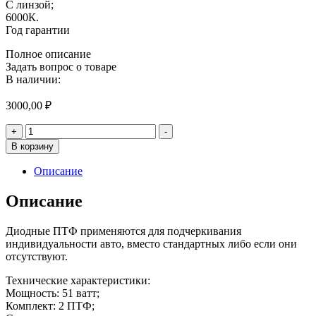
С линзой;
6000К.
Год гарантии
Полное описание
Задать вопрос о товаре
В наличии:
3000,00
₽
Количество
+
-
товара
В корзину
ВЕСТА
ФОРД
Описание
РЕНО
МИТСУБИСИ
Описание
51W
Диодные ПТФ применяются для подчеркивания
индивидуальности авто, вместо стандартных либо если они
отсутствуют.
Технические характеристики:
Мощность: 51 ватт;
Комплект: 2 ПТФ;