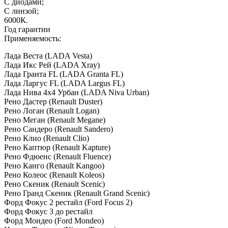
С диодами;
С линзой;
6000К.
Год гарантии
Применяемость:
Лада Веста (LADA Vesta)
Лада Икс Рей (LADA Xray)
Лада Гранта FL (LADA Granta FL)
Лада Ларгус FL (LADA Largus FL)
Лада Нива 4х4 Урбан (LADA Niva Urban)
Рено Дастер (Renault Duster)
Рено Логан (Renault Logan)
Рено Меган (Renault Megane)
Рено Сандеро (Renault Sandero)
Рено Клио (Renault Clio)
Рено Каптюр (Renault Kapture)
Рено Фдюенс (Renault Fluence)
Рено Канго (Renault Kangoo)
Рено Колеос (Renault Koleos)
Рено Скеник (Renault Scenic)
Рено Гранд Скеник (Renault Grand Scenic)
Форд Фокус 2 рестайл (Ford Focus 2)
Форд Фокус 3 до рестайл
Форд Мондео (Ford Mondeo)