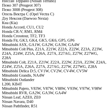
Ниссан Террано (Nissan Terrano)
Пежо 307 (Peugeot 307)
Пежо 3008 (Peugeot 308)
Опель Вектра С (Opel Vectra C)
Дэу Нексия (Daewoo Nexia)
Киа (Kia)
Honda Accord, CU1, CU2
Honda CR-V, RM1, RM4
Honda Crosstour, TF2, TF3
Honda Fit, GK3, GK4, GK5, GK6, GP5, GP6
Mitsubishi ASX, GA1W, GA2W, GA3W, GA4W
Mitsubishi Colt Plus, Z21A, Z21W, Z22A, Z22W, Z23A, Z23W,
Z24A, Z24W, Z25A, Z26A, Z27A, Z27AG, Z27W, Z27WG,
Z28A
Mitsubishi Colt, Z21A, Z21W, Z22A, Z22W, Z23A, Z23W, Z24A,
Z24W, Z25A, Z26A, Z27A, Z27AG, Z27W, Z27WG, Z28A
Mitsubishi Delica D:5, CV1W, CV2W, CV4W, CV5W
Mitsubishi Grandis, NA4W
Mitsubishi Outlander
L200, KB4T
Mitsubishi Pajero, V83W, V87W, V88W, V93W, V97W, V98W
Mitsubishi RVR, GA2W, GA3W, GA4W
Nissan Leaf, AZE0, ZE0
Nissan Navara, D40
Nissan Pathfinder, R51